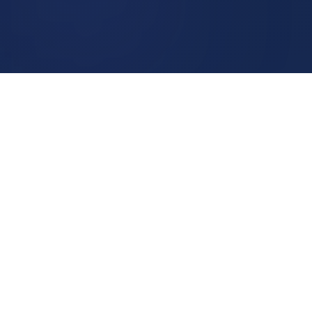
ABOUT US
소스텔을
소개합니다
소스텔은 통신장비 및 전기전자 자동제어장비의 개발, 제조
를 핵심 역량으로 정보통신공사와 소방설비공사까지 아우르
는 종합 솔루션 기업입니다. 터널무선중계통합시스템 분야의
선도 기업으로서 안정적인 무선통신 환경을 구축합니다.