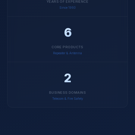
YEARS OF EXPERIENCE
Since 1993
6
CORE PRODUCTS
Repeater & Antenna
2
BUSINESS DOMAINS
Telecom & Fire Safety